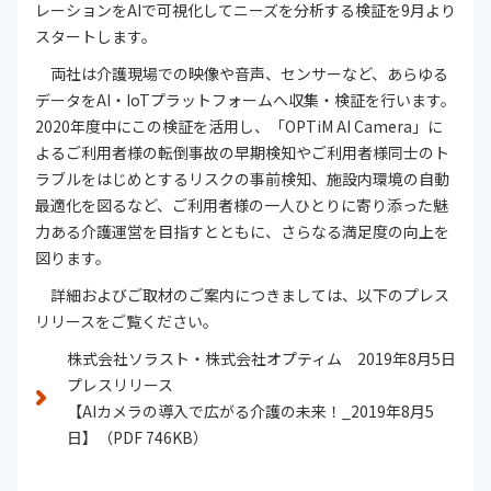
レーションをAIで可視化してニーズを分析する検証を9月より
スタートします。
両社は介護現場での映像や音声、センサーなど、あらゆる
データをAI・IoTプラットフォームへ収集・検証を行います。
2020年度中にこの検証を活用し、「OPTiM AI Camera」に
よるご利用者様の転倒事故の早期検知やご利用者様同士のト
ラブルをはじめとするリスクの事前検知、施設内環境の自動
最適化を図るなど、ご利用者様の一人ひとりに寄り添った魅
力ある介護運営を目指すとともに、さらなる満足度の向上を
図ります。
詳細およびご取材のご案内につきましては、以下のプレス
リリースをご覧ください。
株式会社ソラスト・株式会社オプティム 2019年8月5日
プレスリリース
【AIカメラの導入で広がる介護の未来！_2019年8月5
日】（PDF 746KB）