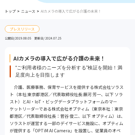
トップ
ニュース
AIカメラの導入で広がる介護の未来！
プレスリリース
公開日/2019.08.05 更新日/ 2024.07.25
AIカメラの導入で広がる介護の未来！
“ご利用者様のニーズを分析する”検証を開始！満
足度向上を目指します
介護、医療事務、保育サービスを提供する株式会社ソラス
ト（本社:東京都港区／代表取締役社長:藤河 芳一、以下 ソラ
スト）とAI・IoT・ビッグデータプラットフォームのマー
ケットリーダーである株式会社オプティム（東京本社：東京
都港区／代表取締役社長：菅谷 俊二、以下 オプティム）は、
ソラストが運営する一部のデイサービス施設に、オプティム
が提供する「OPTiM AI Camera」を設置し、従業員のオペ