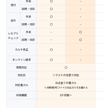
外来
〇
–
受付
訪問・往診
〇
–
外来
〇
–
会計
訪問・往診
〇
–
外来
–
〇
レセプト
チェック
訪問・往診
–
〇
カルテ修正
〇
–
オンライン請求
〇
–
質問対応
〇
対応日
ソラストの任意で対応
ほぼ全ての電カル
対応電カル
※点検用UKEファイルを出力できる電カル
利用期間
3か月間～