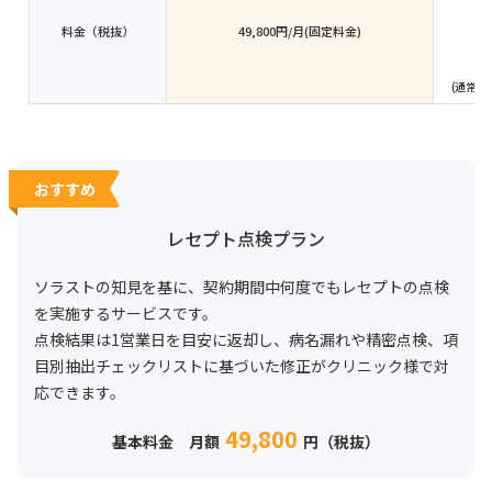
料金（税抜）
49,800円/月(固定料金)
(通常外
おすすめ
レセプト点検プラン
ソラストの知見を基に、契約期間中何度でもレセプトの点検
を実施するサービスです。
点検結果は1営業日を目安に返却し、病名漏れや精密点検、項
目別抽出チェックリストに基づいた修正がクリニック様で対
応できます。
49,800
基本料金 月額
円（税抜）