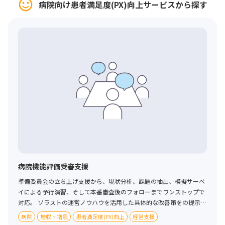
病院向け患者満足度(PX)向上サービスから探す
病院機能評価受審支援
準備委員会の立ち上げ支援から、現状分析、課題の抽出、模擬サーベ
イによる予行演習、そして本番審査後のフォローまでワンストップで
対応。 ソラストの運営ノウハウを活用した具体的な改善策をの提示に
より、持続可能な病院運営の基盤構築をサポートします。 貴院の状況
病院
増収・増患
患者満足度(PX)向上
経営支援
に合わせ、必要なフェーズだけのスポット支援も可能です。