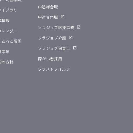
中途総合職
Rライブラリ
中途専門職
式情報
ソラジョブ医療事務
Rカレンダー
ソラジョブ介護
くあるご質問
ソラジョブ保育士
責事項
障がい者採用
R基本方針
ソラストフォルテ