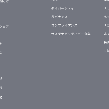
所向け
ダイバーシティ
I
ガバナンス
株
コンプライアンス
I
シェア
サステナビリティデータ集
よ
免
ト
I
上