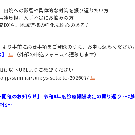
う、自院への影響や具体的な対策を振り返りたい方
・事務負担、人手不足にお悩みの方
療DXや、地域連携の強化に関心のある方
ト）より事前に必要事項をご登録のうえ、お申し込みください
む】
（外部の申込フォームへ遷移します）
細は以下URLよりご確認ください
co.jp/seminar/sunsys-solasto-202607/
ー開催のお知らせ】 令和8年度診療報酬改定の振り返り ～
率化～