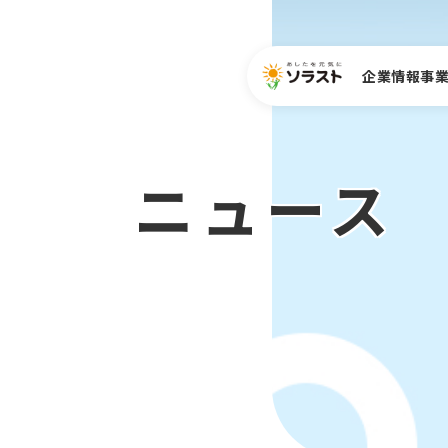
企業情報
事
サステナビリティテー
企業理念
IRニュース
IR情報
中途採用
医療事業
マ
ニュース
役員一覧
株式情報
中途専門職(医療事務)
病院向けサービス
ガバナンス
クリニック・診療所向け
医療機関の課題からサー
導入事例
セミナー