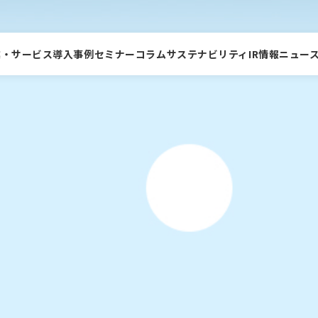
業・サービス
導入事例
セミナー
コラム
サステナビリティ
IR情報
ニュー
プレスリリース&トピ
トップメッセージ
環境への取り組み
経営情報
新卒採用
会社概要
人権
業績・財務情報
障がい者採用
沿革
ダイバーシティ
IRライブラリ
ソラストフォルテ
病院向けサービストップ
ックス
トップ
拠点一覧
IRカレンダー
中途専門職(介護)
グループ会社
中途専門職(保育)
増収・増患
コスト削減
サステナビリティデー
コンプライアンス
タ集
サービス
タスク・シフト/シェア
人材課題の解決
ビスを探す
リスクマネジメント
患者満足度(PX)向上
経営支援
ソラストプラス