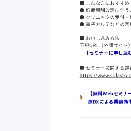
■ こんな方におすすめ
● 診療報酬改定に伴
● クリニックの受付
● 電子カルテなどの医
■ お申し込み方法
下記URL（外部サイ
【セミナーに申し込
■ セミナーに関する詳
https://www.solasto.
【無料Webセミナ
療DXによる業務効