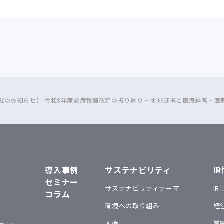
催のお知らせ】 令和8年度診療報酬改定の振り返り ～地域連携と医療経営・医
ス
導入事例
サステナビリティ
I
セミナー
サステナビリティテーマ
I
コラム
環境への取り組み
経
人権
業