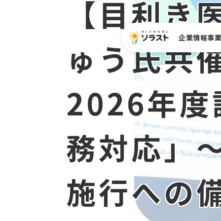
【目利き
企業情報
事
ゅう氏共
サステナビリティテー
企業理念
IRニュース
IR情報
中途採用
医療事業
マ
2026年
役員一覧
株式情報
中途専門職(医療事務)
病院向けサービス
ガバナンス
クリニック・診療所向け
医療機関の課題からサー
務対応」
導入事例
セミナー
施行への