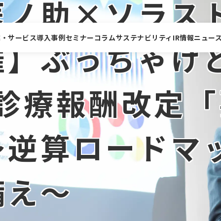
医ノ助×ソラス
業・サービス
導入事例
セミナー
コラム
サステナビリティ
IR情報
ニュー
催】ぶっちゃけ
プレスリリース&トピ
トップメッセージ
環境への取り組み
経営情報
新卒採用
会社概要
人権
業績・財務情報
障がい者採用
沿革
ダイバーシティ
IRライブラリ
ソラストフォルテ
病院向けサービストップ
ックス
トップ
度診療報酬改定
拠点一覧
IRカレンダー
中途専門職(介護)
グループ会社
中途専門職(保育)
増収・増患
コスト削減
サステナビリティデー
コンプライアンス
タ集
サービス
タスク・シフト/シェア
人材課題の解決
ビスを探す
～逆算ロードマ
リスクマネジメント
患者満足度(PX)向上
経営支援
ソラストプラス
備え～