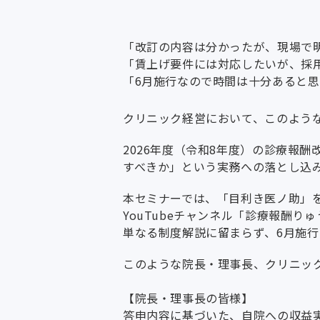
「改訂の内容は分かったが、現場で
「賃上げ要件には対応したいが、採
「6月施行なので時間は十分あると
クリニック経営において、このよう
2026年度（令和8年度）の診療報
すべきか」という実務への落とし込
本セミナーでは、「目利き医ノ助」
YouTubeチャンネル「診療報酬
単なる制度解説に留まらず、6月施
このような院長・理事長、クリニッ
【院長・理事長の皆様】
答申内容に基づいた、自院への収益