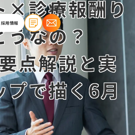
ト×診療報酬り
EN
ス
採用情報
どうなの？
「要点解説と実
ップで描く6月