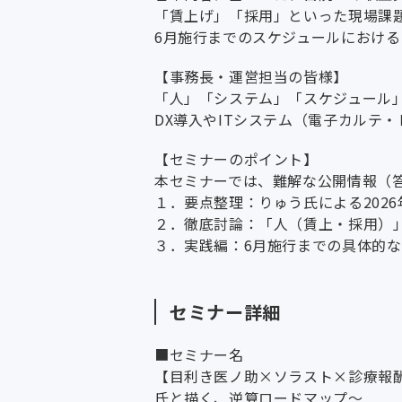
「賃上げ」「採用」といった現場課
6月施行までのスケジュールにおけ
【事務長・運営担当の皆様】
「人」「システム」「スケジュール」
DX導入やITシステム（電子カルテ
【セミナーのポイント】
本セミナーでは、難解な公開情報（
１．要点整理：りゅう氏による202
２．徹底討論：「人（賃上・採用）
３．実践編：6月施行までの具体的な
セミナー詳細
■セミナー名
【目利き医ノ助×ソラスト×診療報酬
氏と描く、逆算ロードマップ～