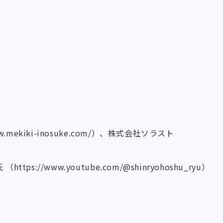
w.mekiki-inosuke.com/
）、株式会社ソラスト
 （
https://www.youtube.com/@shinryohoshu_ryu
）