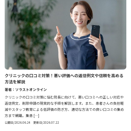
クリニックの口コミ対策！悪い評価への返信例文や信頼を高める
方法を解説
著者：ソラストオンライン
クリニックの口コミ対策に悩む院長に向けて、悪い口コミへの正しい対応や
返信例文、削除申請の現実的な手順を解説します。また、患者さんの負担軽
減やスタッフ教育による低評価の防ぎ方、適切な方法での良い口コミの集め
方まで網羅。集患 […]
公開日/2026.06.24 更新日/2026.07.22