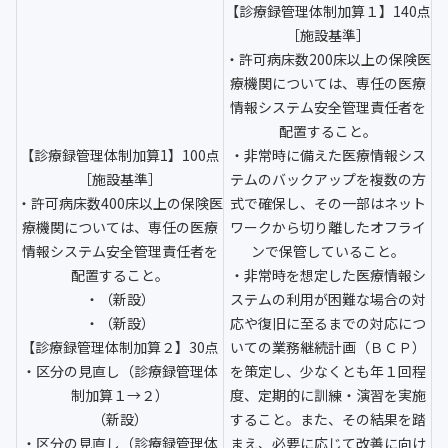
【診療録管理体制加算１】140点
［施設基準］
・許可病床数200床以上の保険医
療機関については、専任の医療
情報システム安全管理責任者を
配置すること。
【診療録管理体制加算1】100点
・非常時に備えた医療情報シス
［施設基準］
テムのバックアップを複数の方
・許可病床数400床以上の保険医
式で確保し、その一部はネット
療機関については、専任の医療
ワークから切り離したオフライ
情報システム安全管理責任者を
ンで保管していること。
配置すること。
・非常時を想定した医療情報シ
・（新設）
ステムの利用が困難な場合の対
・（新設）
応や復旧に至るまでの対応につ
【診療録管理体制加算２】30点
いての業務継続計画（ＢＣＰ）
・区分の見直し（診療録管理体
を策定し、少なくとも年１回程
制加算１→２）
度、定期的に訓練・演習を実施
（新設）
すること。また、その結果を踏
・区分の見直し（診療録管理体
まえ、必要に応じて改善に向け