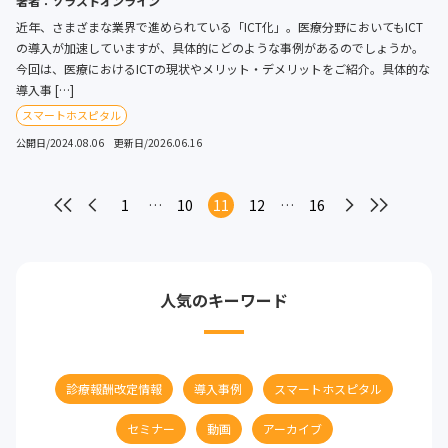
著者：ソラストオンライン
近年、さまざまな業界で進められている「ICT化」。医療分野においてもICT
の導入が加速していますが、具体的にどのような事例があるのでしょうか。
今回は、医療におけるICTの現状やメリット・デメリットをご紹介。具体的な
導入事 […]
スマートホスピタル
公開日/2024.08.06 更新日/2026.06.16
次へ
最後へ
1
…
10
11
12
…
16
最初へ
前へ
人気のキーワード
診療報酬改定情報
導入事例
スマートホスピタル
セミナー
動画
アーカイブ