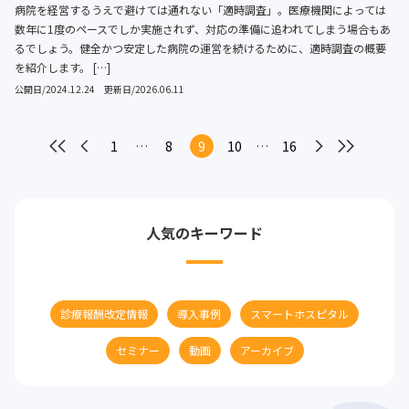
病院を経営するうえで避けては通れない「適時調査」。医療機関によっては
数年に1度のペースでしか実施されず、対応の準備に追われてしまう場合もあ
るでしょう。健全かつ安定した病院の運営を続けるために、適時調査の概要
を紹介します。 […]
公開日/2024.12.24 更新日/2026.06.11
次へ
最後へ
1
…
8
9
10
…
16
最初へ
前へ
人気のキーワード
診療報酬改定情報
導入事例
スマートホスピタル
セミナー
動画
アーカイブ