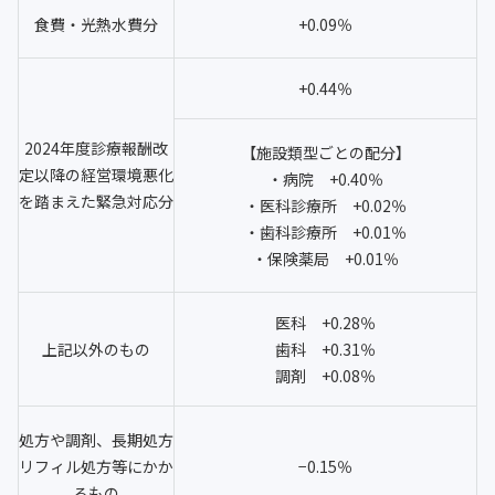
食費・光熱水費分
+0.09％
+0.44％
2024年度診療報酬改
【施設類型ごとの配分】
定以降の経営環境悪化
・病院 +0.40％
を踏まえた緊急対応分
・医科診療所 +0.02％
・歯科診療所 +0.01％
・保険薬局 +0.01％
医科 +0.28％
上記以外のもの
歯科 +0.31％
調剤 +0.08％
処方や調剤、長期処方
リフィル処方等にかか
−0.15％
るもの